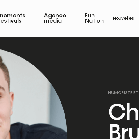
énements
Agence
Fun
Nouvelles
festivals
média
Nation
HUMORISTE ET
Ch
Br