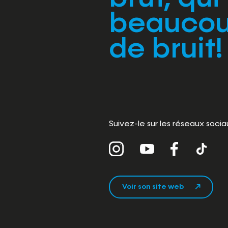
beauco
de bruit!
Suivez-le sur les réseaux socia
Voir son site web