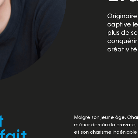
Originair
captive le
plus de se
conquérir
créativit
t
Malgré son jeune âge, Char
métier derrière la cravate,
fait
et son charisme indéniable l