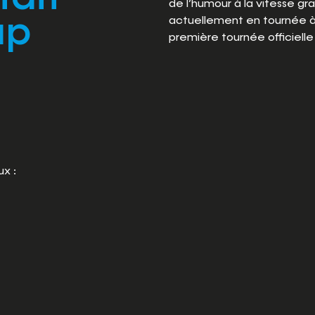
de l’humour à la vitesse gr
up
actuellement en tournée à
première tournée officiell
ux :