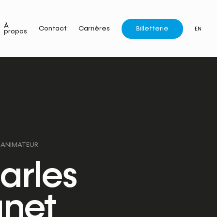
À
Billetterie
Contact
Carrières
EN
propos
 ANIMATEUR
arles
unet