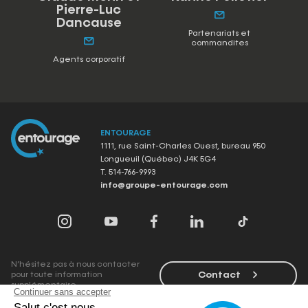
Pierre-Luc
Dancause
Partenariats et
commandites
Agents corporatif
ENTOURAGE
1111, rue Saint-Charles Ouest, bureau 950
Longueuil (Québec) J4K 5G4
T.
514-766-9993
info@groupe-entourage.com
N’hésitez pas à nous contacter
Contact
pour toute information
supplémentaire.