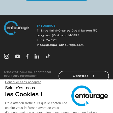
ENTOURAGE
1111, rue Saint-Charles Ouest, bureau 950
Longueuil (Québec) J4K 5G4
T.
514-766-9993
info@groupe-entourage.com
N’hésitez pas à nous contacter
Contact
pour toute information
supplémentaire.
Inscrivez-vous à notre infolettre
pour recevoir des informations sur
Infolettre
nos artistes et projets en primeur
ainsi que des offres
promotionnelles exclusives.