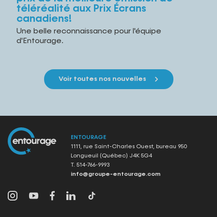
téléréalité aux Prix Écrans
canadiens!
Une belle reconnaissance pour l'équipe
d'Entourage.
Voir toutes nos nouvelles
ENTOURAGE
1111, rue Saint-Charles Ouest, bureau 950
Longueuil (Québec) J4K 5G4
T.
514-766-9993
info@groupe-entourage.com