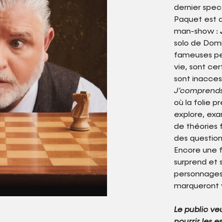
dernier spec
Paquet est 
man-show :
solo de Domin
fameuses per
vie, sont ce
sont inacces
J’comprends
où la folie 
explore, ex
de théories 
des question
Encore une fo
surprend et 
personnages 
marqueront v
Le public ve