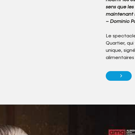
nourrir les e
sens que les 
maintenant m
– Dominic P
Le spectacl
Quartier, qui
unique, sign
alimentaires d