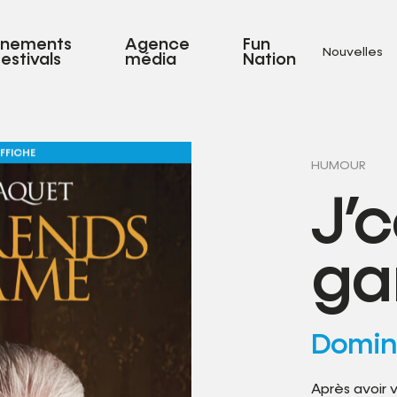
énements
Agence
Fun
Nouvelles
festivals
média
Nation
FFICHE
HUMOUR
J’
g
Domin
Après avoir 