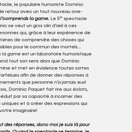
tacle, le populaire humoriste Dominic
de retour avec un tout nouveau one-
e
J’comprends la game.
Le 5
spectacle
ic se veut un gros clin d’œil à ces
sonnes qui, grâce à leur expérience de
rtaines de comprendre des choses qui
sibles pour le commun des mortels…
 la game
est un laboratoire humoristique
prend tout son sens alors que Dominic
amine et met en évidence toutes sortes
farfelues afin de donner des réponses à
nements que personne n’a jamais eus!
is, Dominic Paquet fait rire aux éclats,
séduit par sa capacité à incarner des
uniques et à créer des expressions qui
otre imaginaire!
ut des réponses, donc moi je suis là pour