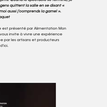
sprits. Quand le spectacle se termine, je
gens quittent la salle en se disant «
oi aussi j’comprends la game! ».
aquet
e est présenté par Alimentation Mon
 vous invite à vivre une expérience
ée par les artisans et producteurs
’ici.