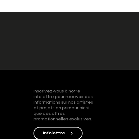
Inscrivez-vous à notre
infolettre pour recevoir des
informations sur nos artistes
et projets en primeur ainsi
que des offres
promotionnelles exclusives.
Infolettre