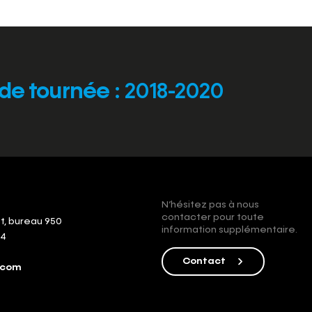
de tournée
: 2018-2020
N’hésitez pas à nous
contacter pour toute
st, bureau 950
information supplémentaire.
G4
Contact
.com