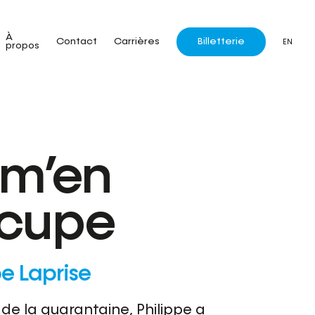
À
Billetterie
Contact
Carrières
EN
propos
 m’en
cupe
pe Laprise
de la quarantaine, Philippe a