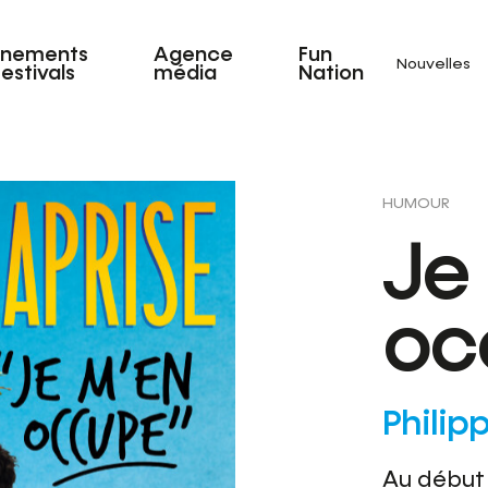
énements
Agence
Fun
Nouvelles
festivals
média
Nation
HUMOUR
Je
oc
Philip
Au début 