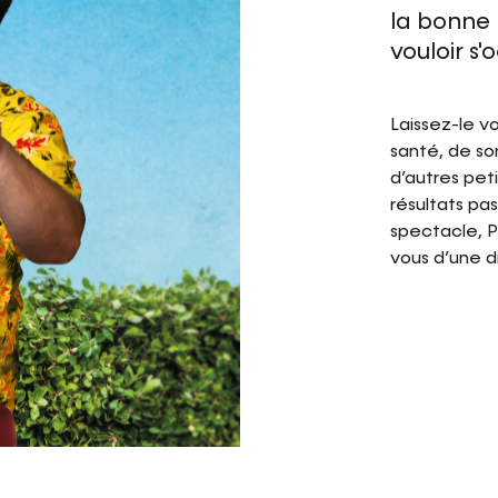
la bonne 
vouloir s'
Laissez-le v
santé, de so
d’autres pet
résultats pa
spectacle, P
vous d’une d