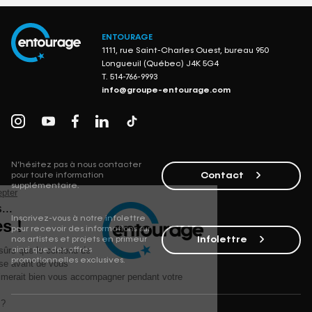
ENTOURAGE
1111, rue Saint-Charles Ouest, bureau 950
Longueuil (Québec) J4K 5G4
T.
514-766-9993
info@groupe-entourage.com
N’hésitez pas à nous contacter
Contact
pour toute information
supplémentaire.
Inscrivez-vous à notre infolettre
pour recevoir des informations sur
Infolettre
nos artistes et projets en primeur
ainsi que des offres
promotionnelles exclusives.